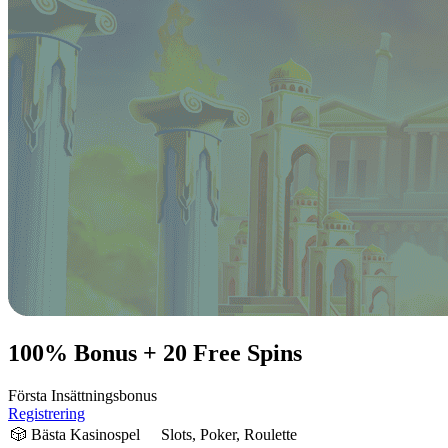
100% Bonus + 20 Free Spins
Första Insättningsbonus
Registrering
🎲 Bästa Kasinospel
Slots, Poker, Roulette